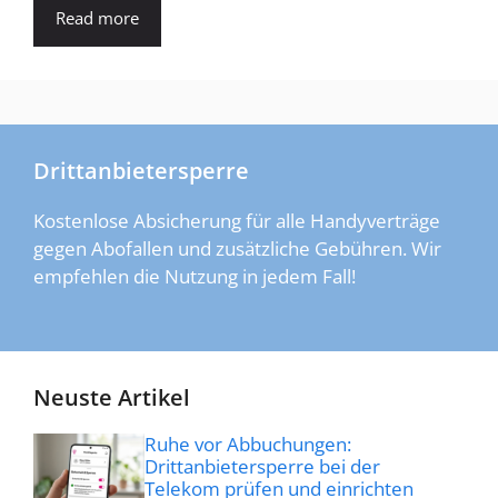
Read more
Drittanbietersperre
Kostenlose Absicherung für alle Handyverträge
gegen Abofallen und zusätzliche Gebühren. Wir
empfehlen die Nutzung in jedem Fall!
Neuste Artikel
Ruhe vor Abbuchungen:
Drittanbietersperre bei der
Telekom prüfen und einrichten