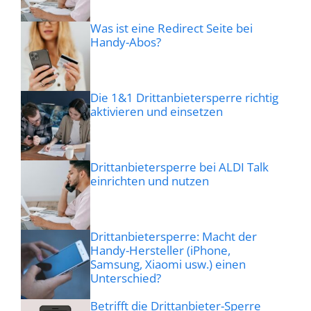
Was ist eine Redirect Seite bei
Handy-Abos?
Die 1&1 Drittanbietersperre richtig
aktivieren und einsetzen
Drittanbietersperre bei ALDI Talk
einrichten und nutzen
Drittanbietersperre: Macht der
Handy-Hersteller (iPhone,
Samsung, Xiaomi usw.) einen
Unterschied?
Betrifft die Drittanbieter-Sperre