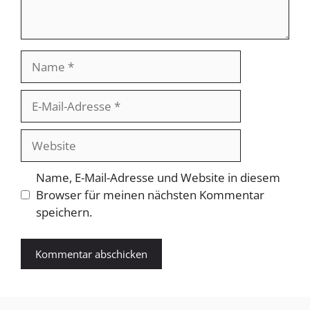
Name
E-
Mail-
Adresse
Website
Name, E-Mail-Adresse und Website in diesem
Browser für meinen nächsten Kommentar
speichern.