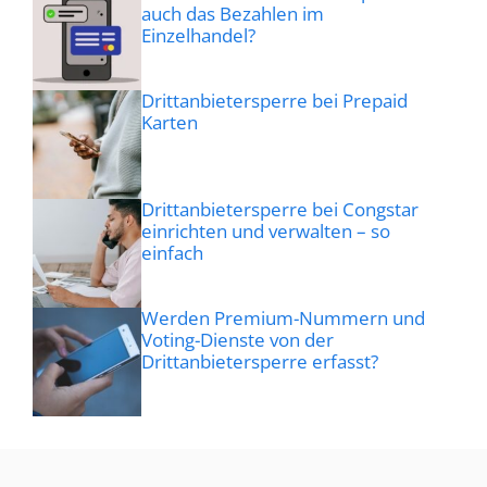
auch das Bezahlen im
Einzelhandel?
Drittanbietersperre bei Prepaid
Karten
Drittanbietersperre bei Congstar
einrichten und verwalten – so
einfach
Werden Premium-Nummern und
Voting-Dienste von der
Drittanbietersperre erfasst?