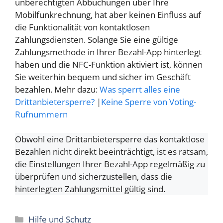
unberechtigten Abbuchungen über Ihre
Mobilfunkrechnung, hat aber keinen Einfluss auf
die Funktionalität von kontaktlosen
Zahlungsdiensten. Solange Sie eine gültige
Zahlungsmethode in Ihrer Bezahl-App hinterlegt
haben und die NFC-Funktion aktiviert ist, können
Sie weiterhin bequem und sicher im Geschäft
bezahlen. Mehr dazu:
Was sperrt alles eine
Drittanbietersperre?
|
Keine Sperre von Voting-
Rufnummern
Obwohl eine Drittanbietersperre das kontaktlose
Bezahlen nicht direkt beeinträchtigt, ist es ratsam,
die Einstellungen Ihrer Bezahl-App regelmäßig zu
überprüfen und sicherzustellen, dass die
hinterlegten Zahlungsmittel gültig sind.
Kategorien
Hilfe und Schutz