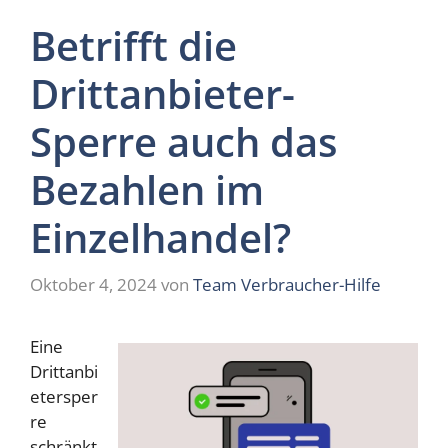
Betrifft die
Drittanbieter-
Sperre auch das
Bezahlen im
Einzelhandel?
Oktober 4, 2024
von
Team Verbraucher-Hilfe
Eine
Drittanbi
etersper
re
schränkt