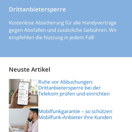
Drittanbietersperre
Kostenlose Absicherung für alle Handyverträge
gegen Abofallen und zusätzliche Gebühren. Wir
empfehlen die Nutzung in jedem Fall!
Neuste Artikel
Ruhe vor Abbuchungen:
Drittanbietersperre bei der
Telekom prüfen und einrichten
Mobilfunkgarantie – so schützen
Mobilfunk-Anbieter ihre Kunden